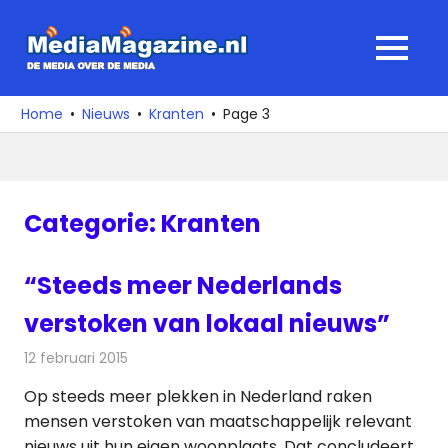
Ga
naar
MediaMagaz
MENU
de
De
inhoud
media
Home
Nieuws
Kranten
Page 3
over
de
media
Categorie:
Kranten
“Steeds meer Nederlands
verstoken van lokaal nieuws”
12 februari 2015
Redactie
Kranten
Op steeds meer plekken in Nederland raken
mensen verstoken van maatschappelijk relevant
nieuws uit hun eigen woonplaats. Dat concludeert