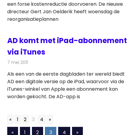
een forse kostenreductie doorvoeren. De nieuwe
directeur Gert Jan Oelderik heeft woensdag de
reorganisatieplannen
AD komt met iPad-abonnement
via iTunes
7 mei 2011
Redactie
Kranten
Als een van de eerste dagbladen ter wereld biedt
AD een digitale versie op de iPad, waarvoor via de
iTunes-winkel van Apple een abonnement kan
worden gekocht. De AD-app is
«
1
2
3
4
»
Berichten
Vorige
Volgende
«
1
2
3
4
»