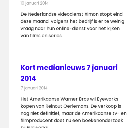
10 januari 2014
Redactie
Andere media over de media
De Nederlandse videodienst Ximon stopt eind
deze maand. Volgens het bedrijf is er te weinig
vraag naar hun online-dienst voor het kijken
van films en series.
Kort medianieuws 7 januari
2014
7 januari 2014
Redactie
Andere media over de media
Het Amerikaanse Warner Bros wil Eyeworks
kopen van Reinout Oerlemans. De verkoop is
nog niet definitief, maar de Amerikaanse tv- en
filmproducent doet nu een boekenonderzoek
bij Eyeworks