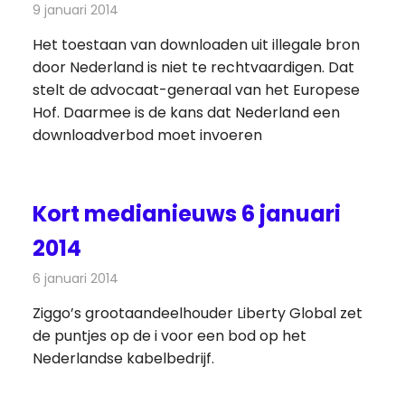
9 januari 2014
Redactie
Andere media over de media
Het toestaan van downloaden uit illegale bron
door Nederland is niet te rechtvaardigen. Dat
stelt de advocaat-generaal van het Europese
Hof. Daarmee is de kans dat Nederland een
downloadverbod moet invoeren
Kort medianieuws 6 januari
2014
6 januari 2014
Redactie
Andere media over de media
Ziggo’s grootaandeelhouder Liberty Global zet
de puntjes op de i voor een bod op het
Nederlandse kabelbedrijf.