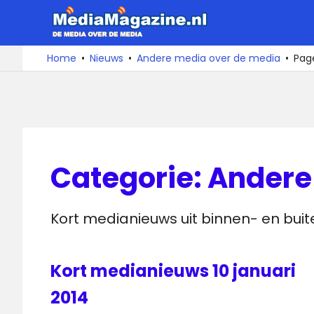
Ga
MediaMa
naar
de
De
Home
Nieuws
Andere media over de media
Pag
media
inhoud
over
de
media
Categorie:
Andere
Kort medianieuws uit binnen- en bui
Kort medianieuws 10 januari
2014