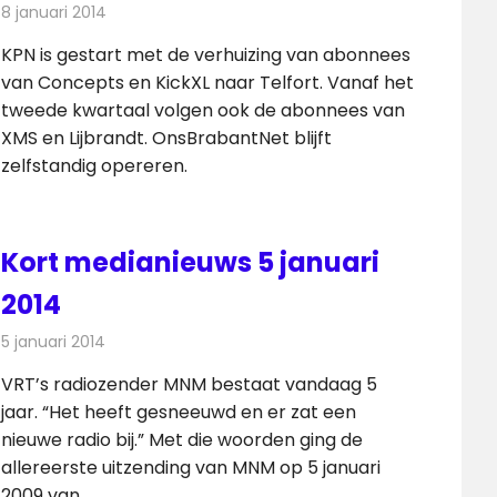
8 januari 2014
Redactie
Andere media over de media
KPN is gestart met de verhuizing van abonnees
van Concepts en KickXL naar Telfort. Vanaf het
tweede kwartaal volgen ook de abonnees van
XMS en Lijbrandt. OnsBrabantNet blijft
zelfstandig opereren.
Kort medianieuws 5 januari
2014
5 januari 2014
Redactie
Andere media over de media
VRT’s radiozender MNM bestaat vandaag 5
jaar. “Het heeft gesneeuwd en er zat een
nieuwe radio bij.” Met die woorden ging de
allereerste uitzending van MNM op 5 januari
2009 van