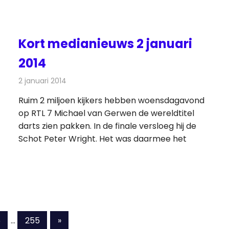
Kort medianieuws 2 januari
2014
2 januari 2014
Redactie
Andere media over de media
Ruim 2 miljoen kijkers hebben woensdagavond
op RTL 7 Michael van Gerwen de wereldtitel
darts zien pakken. In de finale versloeg hij de
Schot Peter Wright. Het was daarmee het
Volgende
6
…
255
»