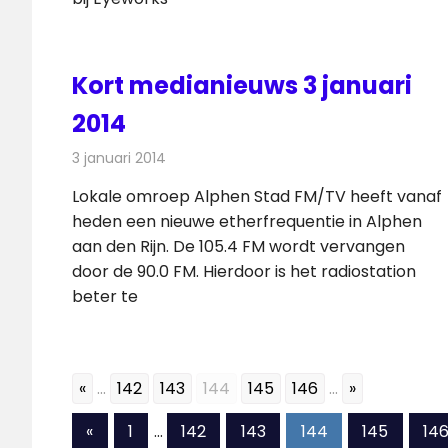
Kort medianieuws 3 januari
2014
3 januari 2014
Redactie
Andere media over de media
Lokale omroep Alphen Stad FM/TV heeft vanaf
heden een nieuwe etherfrequentie in Alphen
aan den Rijn. De 105.4 FM wordt vervangen
door de 90.0 FM. Hierdoor is het radiostation
beter te
«
...
142
143
144
145
146
...
»
Berichten
Vorige
«
1
…
142
143
144
145
14