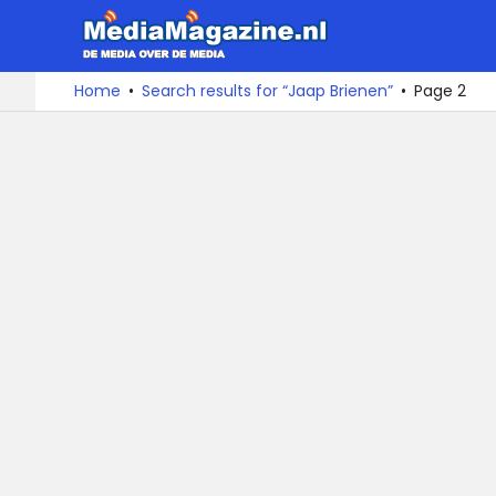
MediaMa
De
Ga
Home
Search results for “Jaap Brienen”
Page 2
media
naar
over
de
de
inhoud
media