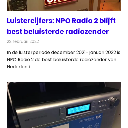
Luistercijfers: NPO Radio 2 blijft
best beluisterde radiozender
22 februari 2022
Redactie
Radionieuws
In de luisterperiode december 2021- januari 2022 is
NPO Radio 2 de best beluisterde radiozender van
Nederland.