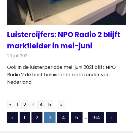
Luistercijfers: NPO Radio 2 blijft
marktleider in mei-juni
20 juli 2021
Redactie
Radionieuws
Ook in de luisterperiode mei-juni 2021 blijft NPO
Radio 2 de best beluisterde radiozender van
Nederland.
«
1
2
3
4
5
...
»
Berichten
Vorige
Volgende
«
1
2
3
4
5
…
164
»
berichten
berichte
paginering