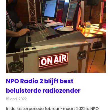
NPO Radio 2 blijft best
beluisterde radiozender
19 april 2022
Redactie
Radionieuws
In de luisterperiode februari-maart 2022 is NPO