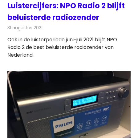
Luistercijfers: NPO Radio 2 blijft
beluisterde radiozender
31 augustus 2021
Redactie
Radionieuws
Ook in de luisterperiode juni-juli 2021 blijft NPO
Radio 2 de best beluisterde radiozender van
Nederland.