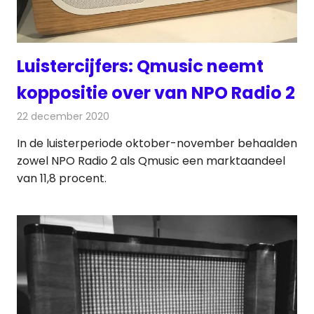
Luistercijfers: Qmusic neemt
koppositie over van NPO Radio 2
22 december 2020
Redactie
Radionieuws
In de luisterperiode oktober-november behaalden
zowel NPO Radio 2 als Qmusic een marktaandeel
van 11,8 procent.