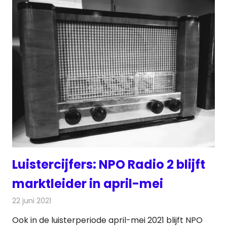
Luistercijfers: NPO Radio 2 blijft
marktleider in april-mei
22 juni 2021
Redactie
Radionieuws
Ook in de luisterperiode april-mei 2021 blijft NPO