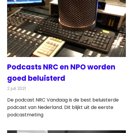
Podcasts NRC en NPO worden
goed beluisterd
2 juli 2021
Redactie
Radionieuws
De podcast NRC Vandaag is de best beluisterde
podcast van Nederland. Dit blijkt uit de eerste
podcastmeting