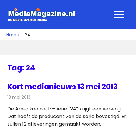
Ga
naar
MediaMagaz
MENU
de
De
inhoud
media
Home
24
over
de
media
Tag:
24
Kort medianieuws 13 mei 2013
13 mei 2013
Redactie
Andere media over de media
De Amerikaanse tv-serie “24” krijgt een vervolg.
Dat heeft de producent van de serie bevestigd. Er
zullen 12 afleveringen gemaakt worden.