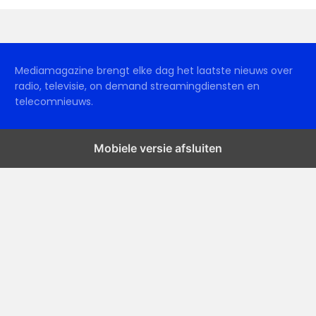
Mediamagazine brengt elke dag het laatste nieuws over
radio, televisie, on demand streamingdiensten en
telecomnieuws.
Mobiele versie afsluiten