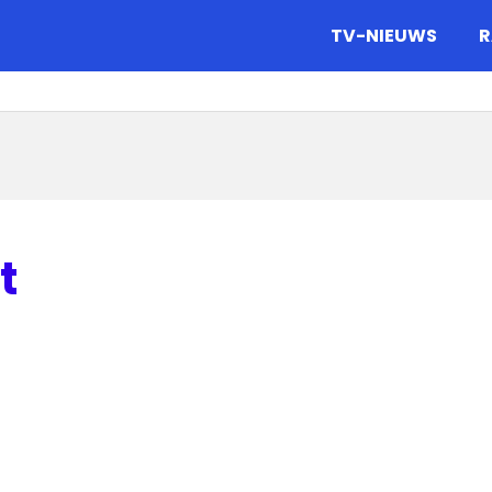
gazine.
TV-NIEUWS
R
t