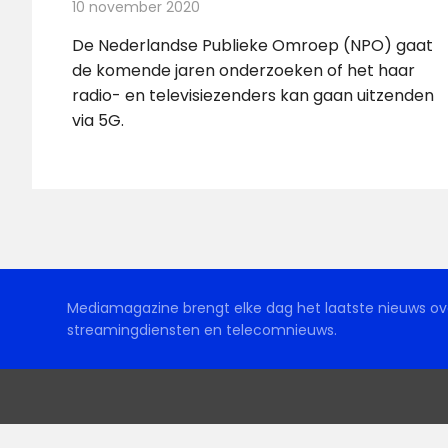
10 november 2020
Redactie
Televisienieuws
De Nederlandse Publieke Omroep (NPO) gaat
de komende jaren onderzoeken of het haar
radio- en televisiezenders kan gaan uitzenden
via 5G.
Mediamagazine brengt elke dag het laatste nieuws ove
streamingdiensten en telecomnieuws.