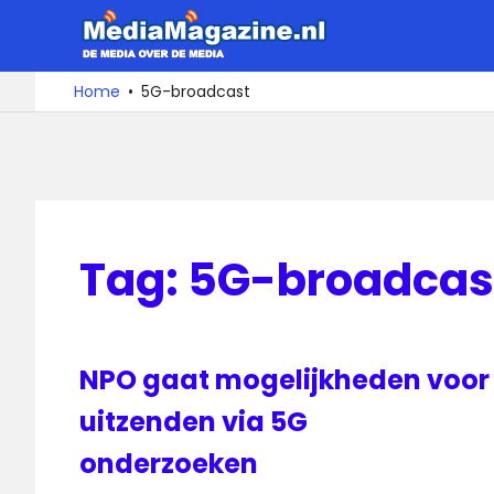
Ga
MediaMa
naar
de
De
Home
5G-broadcast
media
inhoud
over
de
media
Tag:
5G-broadcas
NPO gaat mogelijkheden voor
uitzenden via 5G
onderzoeken