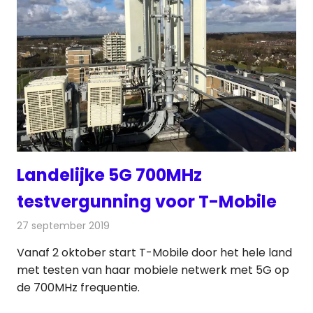
Landelijke 5G 700MHz
testvergunning voor T-Mobile
27 september 2019
Redactie
Telecom
Vanaf 2 oktober start T-Mobile door het hele land
met testen van haar mobiele netwerk met 5G op
de 700MHz frequentie.