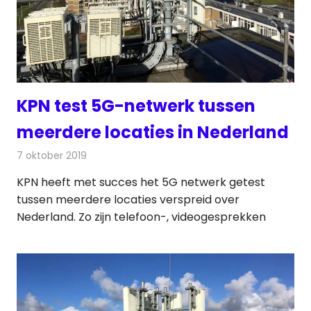
KPN test 5G-netwerk tussen
meerdere locaties in Nederland
7 oktober 2019
Redactie
Telecom
KPN heeft met succes het 5G netwerk getest
tussen meerdere locaties verspreid over
Nederland. Zo zijn telefoon-, videogesprekken