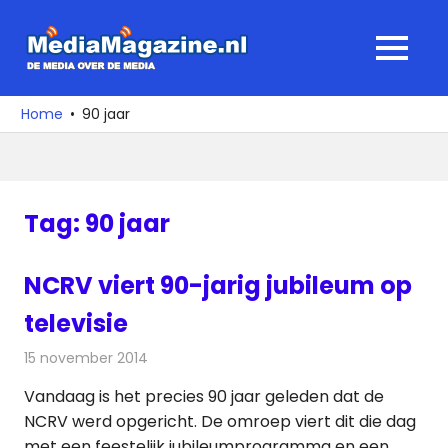
Ga
naar
MediaMagaz
MENU
de
De
inhoud
media
Home
90 jaar
over
de
media
Tag:
90 jaar
NCRV viert 90-jarig jubileum op
televisie
15 november 2014
Redactie
Televisienieuws
Vandaag is het precies 90 jaar geleden dat de
NCRV werd opgericht. De omroep viert dit die dag
met een feestelijk jubileumprogramma en een