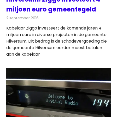
miljoen euro gemeentegeld
2 september 2016
Redactie
Nieuws
,
Radionieuws
,
Televisienieuws
Kabelaar Ziggo investeert de komende jaren 4
miljoen euro in diverse projecten in de gemeente
Hilversum. Dit bedrag is de schadevergoeding die
de gemeente Hilversum eerder moest betalen
aan de kabelaar