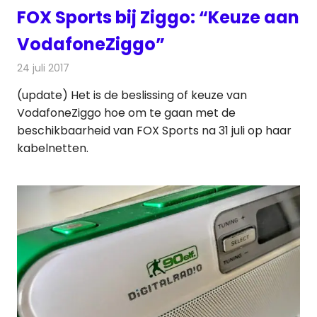
FOX Sports bij Ziggo: “Keuze aan
VodafoneZiggo”
24 juli 2017
Redactie
Nieuws
,
Televisienieuws
(update) Het is de beslissing of keuze van
VodafoneZiggo hoe om te gaan met de
beschikbaarheid van FOX Sports na 31 juli op haar
kabelnetten.