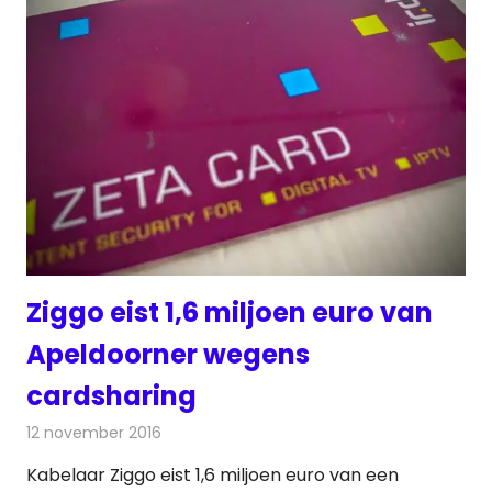
Ziggo eist 1,6 miljoen euro van
Apeldoorner wegens
cardsharing
12 november 2016
Redactie
Kabelzaken
,
Nieuws
,
Televisienieuws
Kabelaar Ziggo eist 1,6 miljoen euro van een