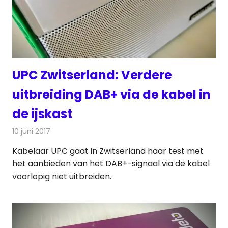
UPC Zwitserland: Verdere
uitbreiding DAB+ via de kabel in
de ijskast
10 juni 2017
Redactie
Kabelzaken
,
Nieuws
,
Radionieuws
Kabelaar UPC gaat in Zwitserland haar test met
het aanbieden van het DAB+-signaal via de kabel
voorlopig niet uitbreiden.