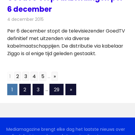
6 december
4 december 2015
Redactie
Nieuws
,
Televisienieuws
Per 6 december stopt de televisiezender GoedTV
definitief met uitzenden via diverse
kabelmaatschappijen. De distributie via kabelaar
Ziggo is al enige tijd geleden gestaakt.
1
2
3
4
5
...
»
Berichten
Volgende
1
2
3
…
29
»
berichten
paginering
Mediamagazine brengt elke dag het laatste nieuws over