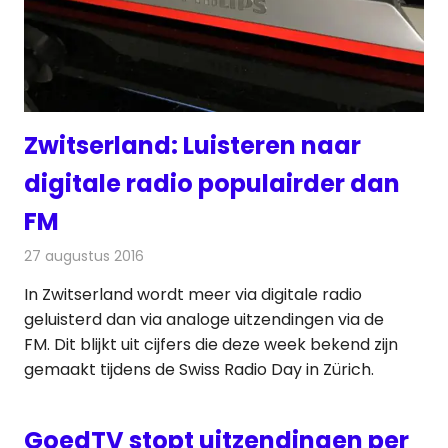
Zwitserland: Luisteren naar
digitale radio populairder dan
FM
27 augustus 2016
Redactie
Nieuws
,
Radionieuws
In Zwitserland wordt meer via digitale radio
geluisterd dan via analoge uitzendingen via de
FM. Dit blijkt uit cijfers die deze week bekend zijn
gemaakt tijdens de Swiss Radio Day in Zürich.
GoedTV stopt uitzendingen per