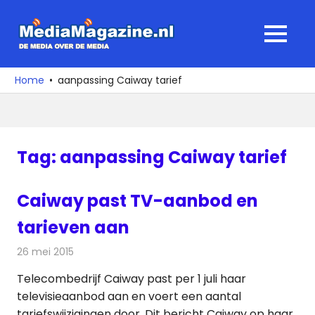
Ga
naar
MediaMagaz
MENU
de
De
inhoud
media
Home
aanpassing Caiway tarief
over
de
media
Tag:
aanpassing Caiway tarief
Caiway past TV-aanbod en
tarieven aan
26 mei 2015
Redactie
Kabelzaken
,
Televisienieuws
Telecombedrijf Caiway past per 1 juli haar
televisieaanbod aan en voert een aantal
tariefswijzigingen door. Dit bericht Caiway op haar