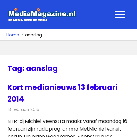
Ga
naar
MediaMagaz
MENU
de
De
inhoud
media
Home
aanslag
over
de
media
Tag:
aanslag
Kort medianieuws 13 februari
2014
13 februari 2015
Redactie
Andere media over de media
NTR-dj Michiel Veenstra maakt vanaf maandag 16
februari zijn radioprogramma MetMichiel vanuit
bed in zijn eigen woonkamer. Veenstra brak