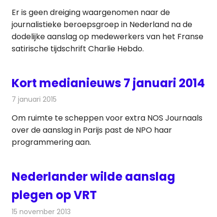
Er is geen dreiging waargenomen naar de
journalistieke beroepsgroep in Nederland na de
dodelijke aanslag op medewerkers van het Franse
satirische tijdschrift Charlie Hebdo.
Kort medianieuws 7 januari 2014
7 januari 2015
Redactie
Andere media over de media
Om ruimte te scheppen voor extra NOS Journaals
over de aanslag in Parijs past de NPO haar
programmering aan.
Nederlander wilde aanslag
plegen op VRT
15 november 2013
Redactie
Televisienieuws