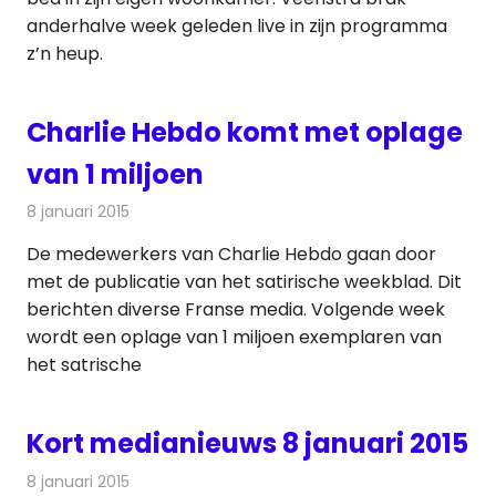
anderhalve week geleden live in zijn programma
z’n heup.
Charlie Hebdo komt met oplage
van 1 miljoen
8 januari 2015
Redactie
Kranten
De medewerkers van Charlie Hebdo gaan door
met de publicatie van het satirische weekblad. Dit
berichten diverse Franse media. Volgende week
wordt een oplage van 1 miljoen exemplaren van
het satrische
Kort medianieuws 8 januari 2015
8 januari 2015
Redactie
Andere media over de media