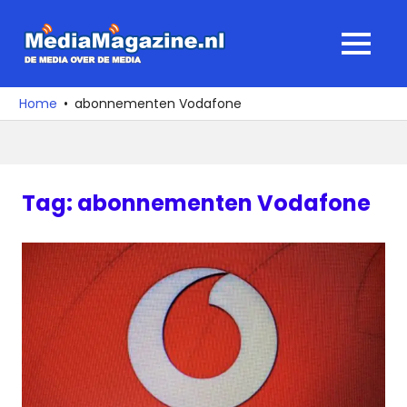
Ga
naar
MediaMagaz
MENU
de
De
inhoud
media
Home
abonnementen Vodafone
over
de
media
Tag:
abonnementen Vodafone