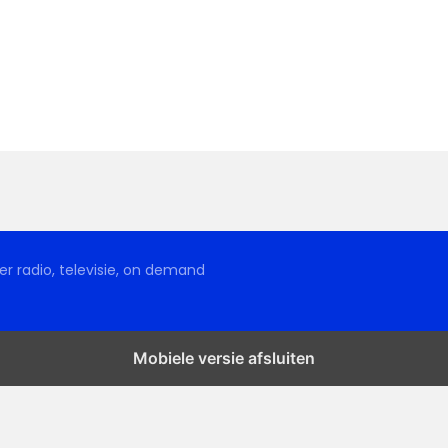
r radio, televisie, on demand
Mobiele versie afsluiten