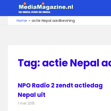
Ga
MediaMa
naar
de
De
Home
actie Nepal aardbevining
media
inhoud
over
de
media
Tag:
actie Nepal 
NPO Radio 2 zendt actiedag
Nepal uit
1 mei 2015
Redactie
Radionieuws