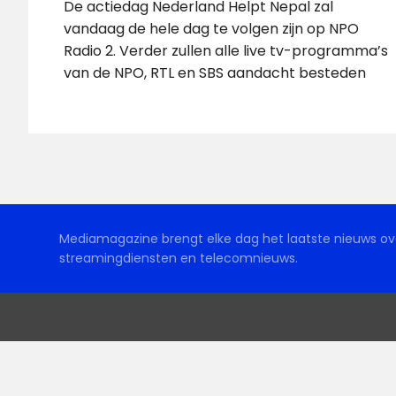
De actiedag Nederland Helpt Nepal zal
vandaag de hele dag te volgen zijn op NPO
Radio 2. Verder zullen alle live tv-programma’s
van de NPO, RTL en SBS aandacht besteden
Mediamagazine brengt elke dag het laatste nieuws ove
streamingdiensten en telecomnieuws.