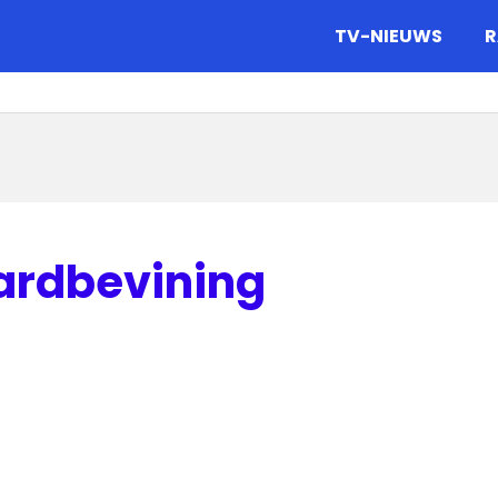
gazine.
TV-NIEUWS
R
aardbevining