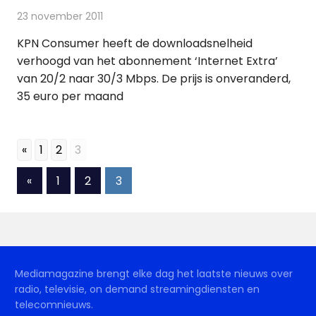
23 november 2011
Redactie
Andere media over de media
KPN Consumer heeft de downloadsnelheid
verhoogd van het abonnement ‘Internet Extra’
van 20/2 naar 30/3 Mbps. De prijs is onveranderd,
35 euro per maand
«
1
2
3
Berichten
Vorige
«
1
2
3
berichten
paginering
Mediamagazine brengt elke dag het laatste nieuws over
radio, televisie, on demand streamingdiensten en
telecomnieuws.