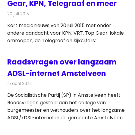
Gear, KPN, Telegraaf en meer
20 juli 2015
Redactie
Andere media over de media
,
Nieuws
Kort medianieuws van 20 juli 2015 met onder
andere aandacht voor KPN, VRT, Top Gear, lokale
omroepen, de Telegraaf en kijkcijfers:
Raadsvragen over langzaam
ADSL-internet Amstelveen
15 april 2015
Redactie
Internet
De Socialistische Partij (SP) in Amstelveen heeft
Raadsvragen gesteld aan het college van
burgemeester en wethouders over het langzame
ADSL/xDSL-internet in de gemeente Amstelveen.