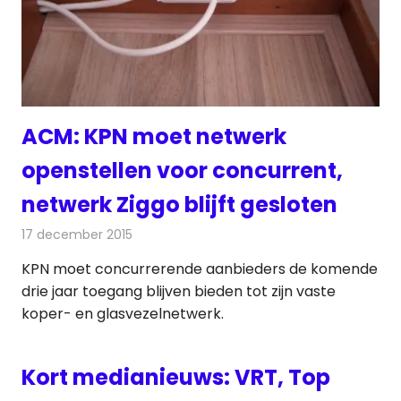
ACM: KPN moet netwerk
openstellen voor concurrent,
netwerk Ziggo blijft gesloten
17 december 2015
Redactie
Kabelzaken
,
Nieuws
,
Telecom
KPN moet concurrerende aanbieders de komende
drie jaar toegang blijven bieden tot zijn vaste
koper- en glasvezelnetwerk.
Kort medianieuws: VRT, Top