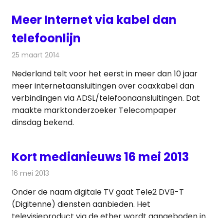
Meer Internet via kabel dan
telefoonlijn
25 maart 2014
Redactie
Telecom
Nederland telt voor het eerst in meer dan 10 jaar
meer internetaansluitingen over coaxkabel dan
verbindingen via ADSL/telefoonaansluitingen. Dat
maakte marktonderzoeker Telecompaper
dinsdag bekend.
Kort medianieuws 16 mei 2013
16 mei 2013
Redactie
Andere media over de media
Onder de naam digitale TV gaat Tele2 DVB-T
(Digitenne) diensten aanbieden. Het
televisieproduct via de ether wordt aangeboden in