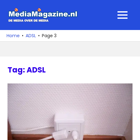
Ga
naar
MediaMagaz
MENU
de
De
inhoud
media
Home
ADSL
Page 3
over
de
media
Tag:
ADSL