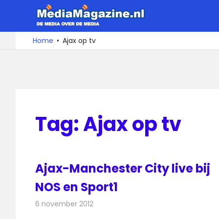
Ga
MediaMa
naar
de
De
Home
Ajax op tv
media
inhoud
over
de
media
Tag:
Ajax op tv
Ajax-Manchester City live bij
NOS en Sport1
6 november 2012
Redactie
Televisienieuws