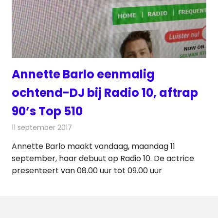
Annette Barlo eenmalig
ochtend-DJ bij Radio 10, aftrap
90’s Top 510
11 september 2017
Redactie
Nieuws
,
Radionieuws
Annette Barlo maakt vandaag, maandag 11
september, haar debuut op Radio 10. De actrice
presenteert van 08.00 uur tot 09.00 uur