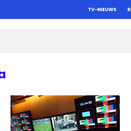
gazine.
TV-NIEUWS
R
a