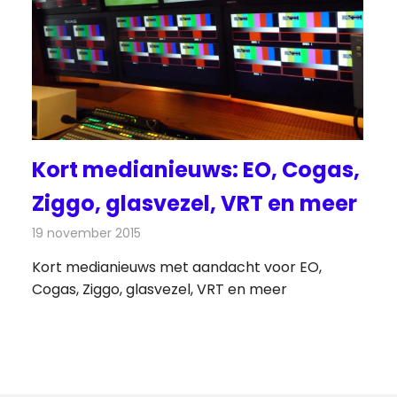
Kort medianieuws: EO, Cogas,
Ziggo, glasvezel, VRT en meer
19 november 2015
Redactie
Andere media over de media
,
Nieuws
Kort medianieuws met aandacht voor EO,
Cogas, Ziggo, glasvezel, VRT en meer