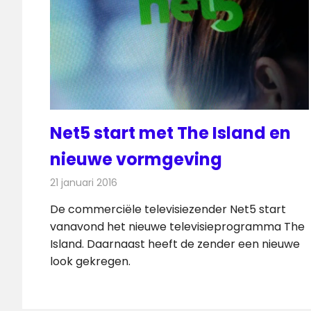
Net5 start met The Island en
nieuwe vormgeving
21 januari 2016
Redactie
Nieuws
,
Televisienieuws
De commerciële televisiezender Net5 start
vanavond het nieuwe televisieprogramma The
Island. Daarnaast heeft de zender een nieuwe
look gekregen.