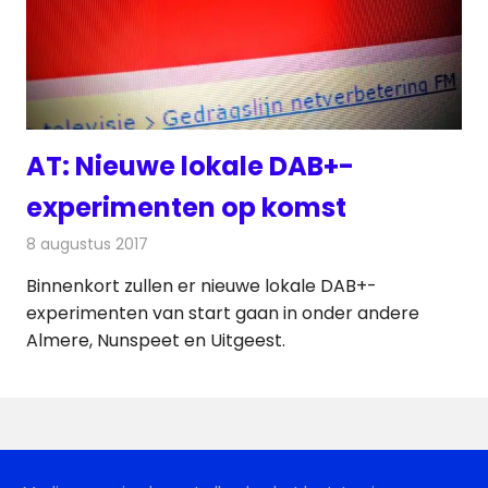
AT: Nieuwe lokale DAB+-
experimenten op komst
8 augustus 2017
Redactie
Nieuws
,
Radionieuws
Binnenkort zullen er nieuwe lokale DAB+-
experimenten van start gaan in onder andere
Almere, Nunspeet en Uitgeest.