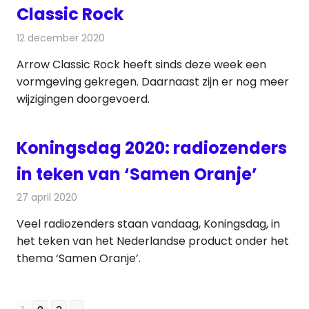
Classic Rock
12 december 2020
Redactie
Radionieuws
Arrow Classic Rock heeft sinds deze week een
vormgeving gekregen. Daarnaast zijn er nog meer
wijzigingen doorgevoerd.
Koningsdag 2020: radiozenders
in teken van ‘Samen Oranje’
27 april 2020
Redactie
Radionieuws
Veel radiozenders staan vandaag, Koningsdag, in
het teken van het Nederlandse product onder het
thema ‘Samen Oranje’.