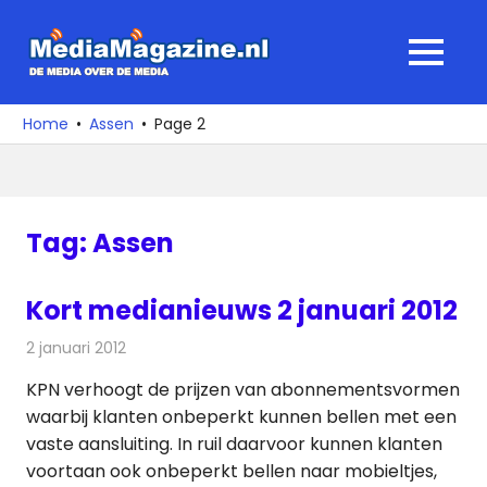
Ga
naar
MediaMagaz
MENU
de
De
inhoud
media
Home
Assen
Page 2
over
de
media
Tag:
Assen
Kort medianieuws 2 januari 2012
2 januari 2012
Redactie
Andere media over de media
KPN verhoogt de prijzen van abonnementsvormen
waarbij klanten onbeperkt kunnen bellen met een
vaste aansluiting. In ruil daarvoor kunnen klanten
voortaan ook onbeperkt bellen naar mobieltjes,