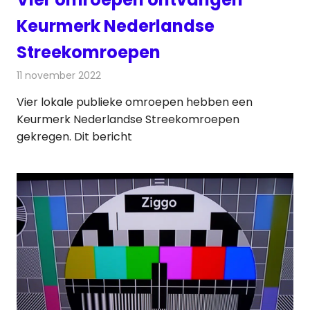
Keurmerk Nederlandse
Streekomroepen
11 november 2022
Redactie
Radionieuws
Vier lokale publieke omroepen hebben een
Keurmerk Nederlandse Streekomroepen
gekregen. Dit bericht