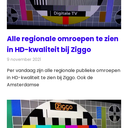
Alle regionale omroepen te zien
in HD-kwaliteit bij Ziggo
9 november 2021
Redactie
Televisienieuws
Per vandaag zijn alle regionale publieke omroepen
in HD-kwaliteit te zien bij Ziggo. Ook de
Amsterdamse