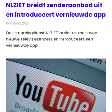
NLZIET breidt zenderaanbod uit
en introduceert vernieuwde app
15 maart 2021
Redactie
Televisienieuws
De streamingdienst NLZIET breidt uit met twee
nieuwe televisiezenders en introduceert een
vernieuwde app.