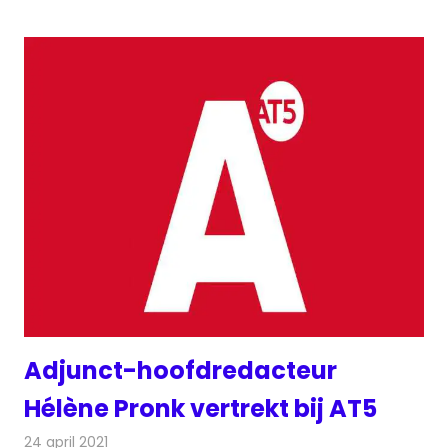
Adjunct-hoofdredacteur
Hélène Pronk vertrekt bij AT5
24 april 2021
Redactie
Televisienieuws