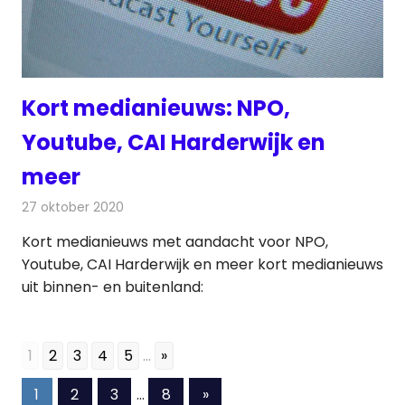
Kort medianieuws: NPO,
Youtube, CAI Harderwijk en
meer
27 oktober 2020
Redactie
Andere media over de media
Kort medianieuws met aandacht voor NPO,
Youtube, CAI Harderwijk en meer kort medianieuws
uit binnen- en buitenland:
1
2
3
4
5
...
»
Berichten
Volgende
1
2
3
…
8
»