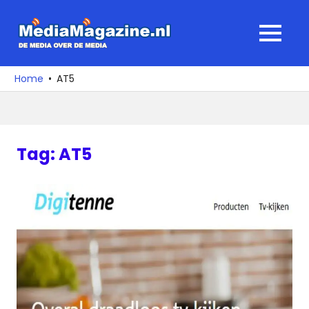
Ga
naar
MediaMagaz
MENU
de
De
inhoud
media
Home
AT5
over
de
media
Tag:
AT5