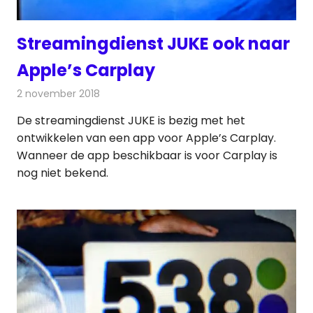
Streamingdienst JUKE ook naar
Apple’s Carplay
2 november 2018
Redactie
Radionieuws
De streamingdienst JUKE is bezig met het
ontwikkelen van een app voor Apple’s Carplay.
Wanneer de app beschikbaar is voor Carplay is
nog niet bekend.