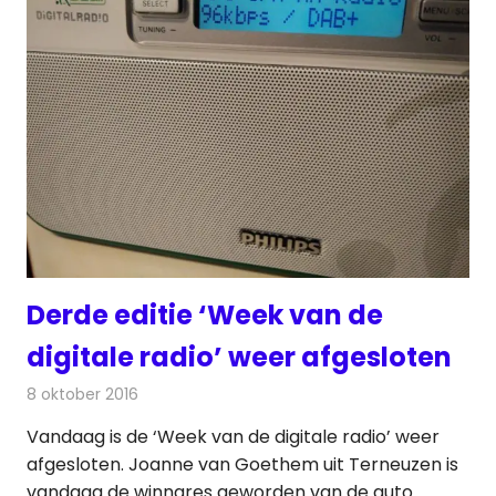
Derde editie ‘Week van de
digitale radio’ weer afgesloten
8 oktober 2016
Redactie
Nieuws
,
Radionieuws
Vandaag is de ‘Week van de digitale radio’ weer
afgesloten. Joanne van Goethem uit Terneuzen is
vandaag de winnares geworden van de auto