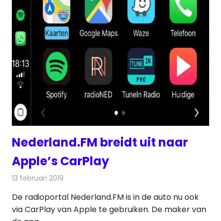
Nederland.FM breidt uit naar
Apple’s CarPlay
13 februari 2019
Redactie
Radionieuws
De radioportal Nederland.FM is in de auto nu ook
via CarPlay van Apple te gebruiken. De maker van