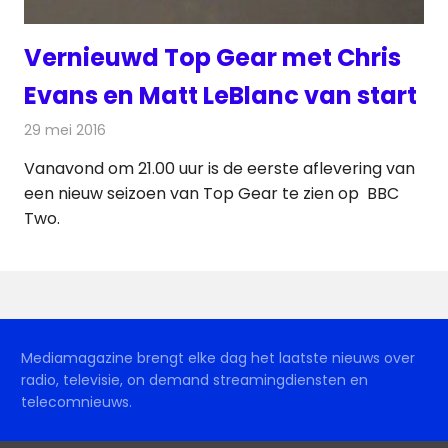
Vernieuwd Top Gear met Chris
Evans en Matt LeBlanc van start
29 mei 2016
Redactie
Nieuws
,
Televisienieuws
Vanavond om 21.00 uur is de eerste aflevering van
een nieuw seizoen van Top Gear te zien op BBC
Two.
Mediamagazine brengt elke dag het laatste nieuws over
radio, televisie, on demand streamingdiensten en
telecomnieuws.