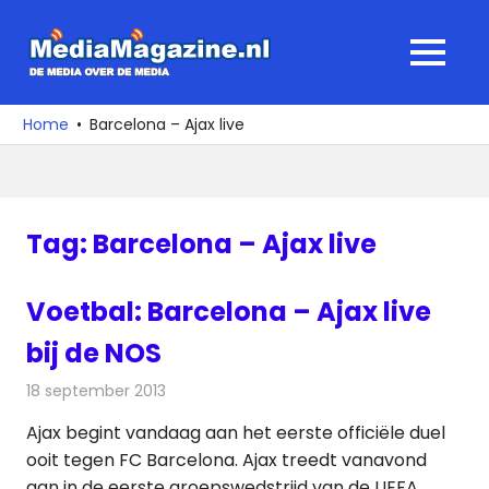
Ga
naar
MediaMagaz
MENU
de
De
inhoud
media
Home
Barcelona – Ajax live
over
de
media
Tag:
Barcelona – Ajax live
Voetbal: Barcelona – Ajax live
bij de NOS
18 september 2013
Redactie
Televisienieuws
Ajax begint vandaag aan het eerste officiële duel
ooit tegen FC Barcelona. Ajax treedt vanavond
aan in de eerste groepswedstrijd van de UEFA