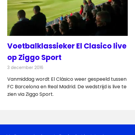
Voetbalklassieker El Clasico live
op Ziggo Sport
3 december 2016
Redactie
Nieuws
,
Televisienieuws
Vanmiddag wordt El Clásico weer gespeeld tussen
FC Barcelona en Real Madrid. De wedstrijd is live te
zien via Ziggo Sport.