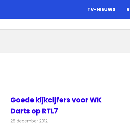
gazine.
TV-NIEUWS
R
Goede kijkcijfers voor WK
Darts op RTL7
28 december 2012
Redactie
Televisienieuws