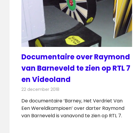
Documentaire over Raymond
van Barneveld te zien op RTL 7
en Videoland
22 december 2018
Redactie
Televisienieuws
De documentaire ‘Barney, Het Verdriet Van
Een Wereldkampioen’ over darter Raymond
van Barneveld is vanavond te zien op RTL 7.