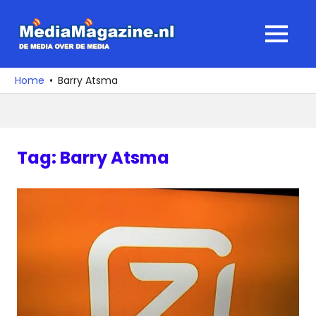
Ga
naar
MediaMagaz
MENU
de
De
inhoud
media
Home
Barry Atsma
over
de
media
Tag:
Barry Atsma