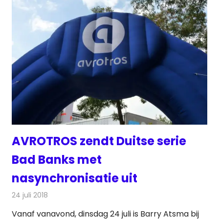
AVROTROS zendt Duitse serie
Bad Banks met
nasynchronisatie uit
24 juli 2018
Redactie
Televisienieuws
Vanaf vanavond, dinsdag 24 juli is Barry Atsma bij