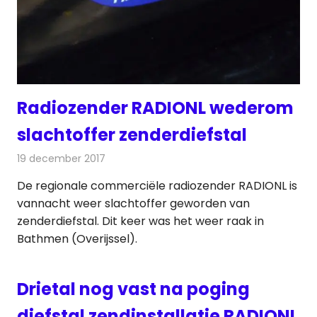
Radiozender RADIONL wederom
slachtoffer zenderdiefstal
19 december 2017
Redactie
Nieuws
,
Radionieuws
De regionale commerciële radiozender RADIONL is
vannacht weer slachtoffer geworden van
zenderdiefstal. Dit keer was het weer raak in
Bathmen (Overijssel).
Drietal nog vast na poging
diefstal zendinstallatie RADIONL