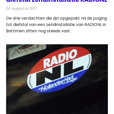
24 augustus 2017
Redactie
Nieuws
,
Radionieuws
De drie verdachten die zijn opgepakt na de poging
tot diefstal van een zendinstallatie van RADIONL in
Bathmen zitten nog steeds vast.