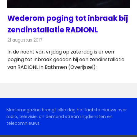
Wederom poging tot inbraak bij
zendinstallatie RADIONL
21 augustus 2017
Redactie
Nieuws
,
Radionieuws
In de nacht van vrijdag op zaterdag is er een
poging tot inbraak gedaan bij een zendinstallatie
van RADIONL in Bathmen (Overijssel).
Mediamagazine brengt elke dag het laatste nieuws over
radio, televisie, on demand streamingdiensten en
telecomnieuws.