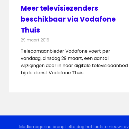
Meer televisiezenders
beschikbaar via Vodafone
Thuis
29 maart 2016
Redactie
Nieuws
,
Televisienieuws
Telecomaanbieder Vodafone voert per
vandaag, dinsdag 29 maart, een aantal
wijzigingen door in haar digitale televisieaanbod
bij de dienst Vodafone Thuis.
Mediamagazine brengt elke dag het laatste nieuws ove