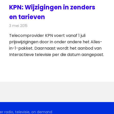
KPN: Wijzigingen in zenders
en tarieven
3 mei 2015
Redactie
Televisienieuws
Telecomprovider KPN voert vanaf 1 juli
prijswijzigingen door in onder andere het Alles-
in-1-pakket. Daarnaast wordt het aanbod van
Interactieve televisie per die datum aangepast.
r radio, televisie, on demand