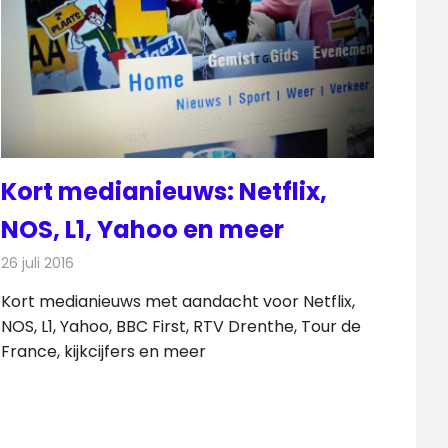
Kort medianieuws: Netflix,
NOS, L1, Yahoo en meer
26 juli 2016
Redactie
Andere media over de media
,
Nieuws
Kort medianieuws met aandacht voor Netflix,
NOS, L1, Yahoo, BBC First, RTV Drenthe, Tour de
France, kijkcijfers en meer