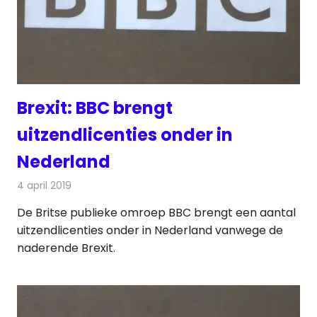
Brexit: BBC brengt
uitzendlicenties onder in
Nederland
4 april 2019
Redactie
Televisienieuws
De Britse publieke omroep BBC brengt een aantal
uitzendlicenties onder in Nederland vanwege de
naderende Brexit.