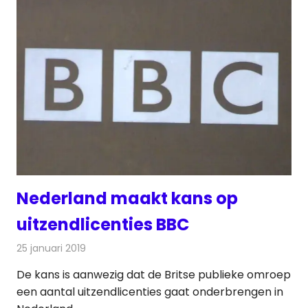
Nederland maakt kans op
uitzendlicenties BBC
25 januari 2019
Redactie
Televisienieuws
De kans is aanwezig dat de Britse publieke omroep
een aantal uitzendlicenties gaat onderbrengen in