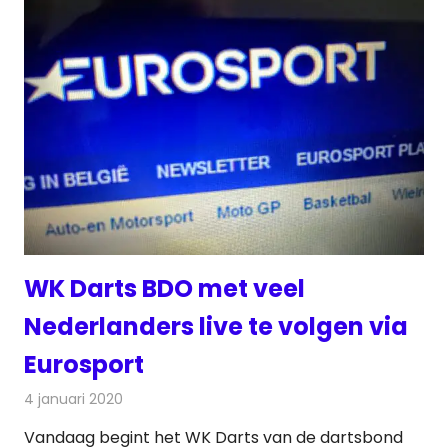
WK Darts BDO met veel
Nederlanders live te volgen via
Eurosport
4 januari 2020
Redactie
Televisienieuws
Vandaag begint het WK Darts van de dartsbond