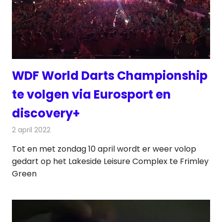
WDF World Darts Championship
te volgen via Eurosport en
discovery+
2 april 2022
Redactie
Televisienieuws
Tot en met zondag 10 april wordt er weer volop
gedart op het Lakeside Leisure Complex te Frimley
Green