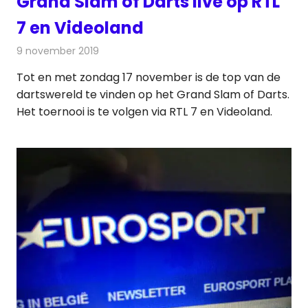
Grand Slam of Darts live op RTL
7 en Videoland
9 november 2019
Redactie
Nieuws
,
On-demand
Tot en met zondag 17 november is de top van de
dartswereld te vinden op het Grand Slam of Darts.
Het toernooi is te volgen via RTL 7 en Videoland.