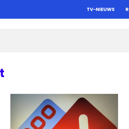
gazine.
TV-NIEUWS
R
t