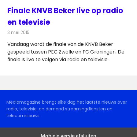
Finale KNVB Beker live op radio
en televisie
3 mei 2015
Redactie
Televisienieuws
Vandaag wordt de finale van de KNVB Beker
gespeeld tussen PEC Zwolle en FC Groningen. De
finale is live te volgen via radio en televisie.
Mediamagazine brengt elke dag het laatste nieuws over
radio, televisie, on demand streamingdiensten en
telecomnieuws.
Mobiele versie afsluiten