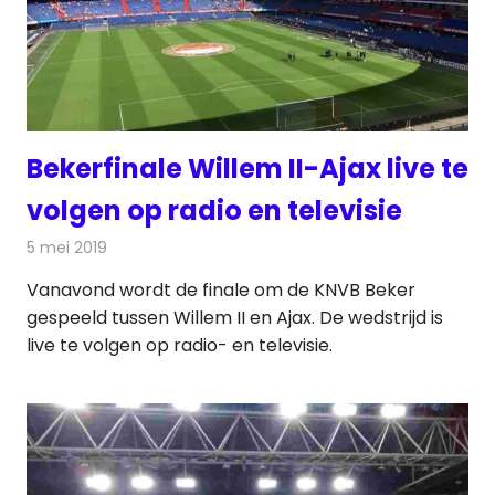
Bekerfinale Willem II-Ajax live te
volgen op radio en televisie
5 mei 2019
Redactie
Televisienieuws
Vanavond wordt de finale om de KNVB Beker
gespeeld tussen Willem II en Ajax. De wedstrijd is
live te volgen op radio- en televisie.