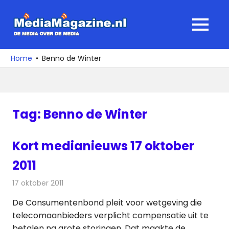
Ga
naar
MediaMagaz
MENU
de
De
inhoud
media
Home
Benno de Winter
over
de
media
Tag:
Benno de Winter
Kort medianieuws 17 oktober
2011
17 oktober 2011
Redactie
Andere media over de media
De Consumentenbond pleit voor wetgeving die
telecomaanbieders verplicht compensatie uit te
betalen na grote storingen. Dat maakte de