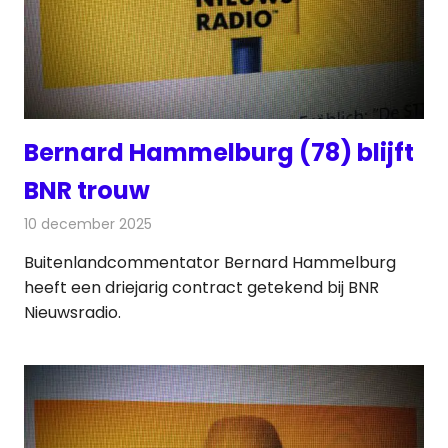
Bernard Hammelburg (78) blijft
BNR trouw
10 december 2025
Redactie
Radionieuws
Buitenlandcommentator Bernard Hammelburg
heeft een driejarig contract getekend bij BNR
Nieuwsradio.