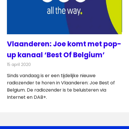
Vlaanderen: Joe komt met pop-
up kanaal ‘Best Of Belgium’
15 april 2020
Redactie
Radionieuws
Sinds vandaag is er een tijdelijke nieuwe
radiozender te horen in Vlaanderen: Joe Best of
Belgium. De radiozender is te beluisteren via
Internet en DAB+.