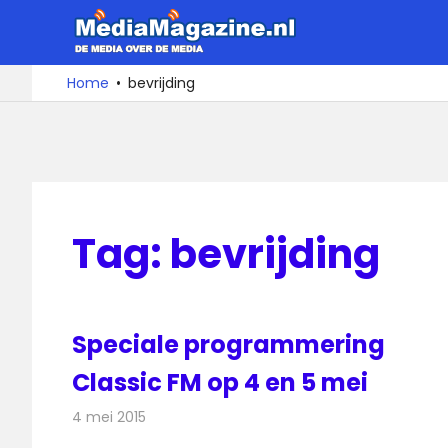
Ga
MediaMa
naar
de
De
Home
bevrijding
media
inhoud
over
de
media
Tag:
bevrijding
Speciale programmering
Classic FM op 4 en 5 mei
4 mei 2015
Redactie
Radionieuws