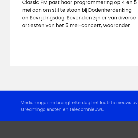
Classic FM past haar programmering op 4 en 5
mei aan om stil te staan bij Dodenherdenking
en Bevrijdingsdag. Bovendien zijn er van diverse
artiesten van het 5 mei-concert, waaronder
Mediamagazine brengt elke dag het laatste nieuws ove
streamingdiensten en telecomnieuws.