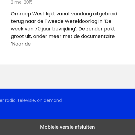
2 mei 2015
Redactie
Televisienieuws
Omroep West kijkt vanaf vandaag uitgebreid
terug naar de Tweede Wereldoorlog in ‘De
week van 70 jaar bevrijding’. De zender pakt
groot uit, onder meer met de documentaire
‘Naar de
r radio, televisie, on demand
Mobiele versie afsluiten