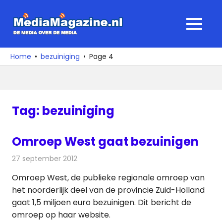
Ga
naar
MediaMagaz
MENU
de
De
inhoud
media
Home
bezuiniging
Page 4
over
de
media
Tag:
bezuiniging
Omroep West gaat bezuinigen
27 september 2012
Redactie
Televisienieuws
Omroep West, de publieke regionale omroep van
het noorderlijk deel van de provincie Zuid-Holland
gaat 1,5 miljoen euro bezuinigen. Dit bericht de
omroep op haar website.