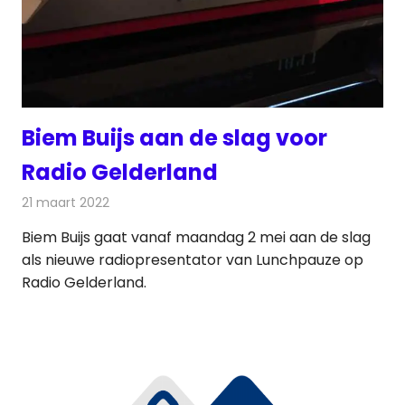
Biem Buijs aan de slag voor
Radio Gelderland
21 maart 2022
Redactie
Radionieuws
Biem Buijs gaat vanaf maandag 2 mei aan de slag
als nieuwe radiopresentator van Lunchpauze op
Radio Gelderland.