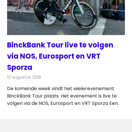
BinckBank Tour live te volgen
via NOS, Eurosport en VRT
Sporza
13 augustus 2018
Redactie
Televisienieuws
De komende week vindt het wielerevenement
BinckBank Tour plaats. Het evenement is live te
volgen via de NOS, Eurosport en VRT Sporza Een.