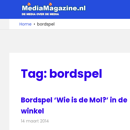
Ga
MediaMa
naar
de
De
Home
bordspel
media
inhoud
over
de
media
Tag:
bordspel
Bordspel ‘Wie is de Mol?’ in de
winkel
14 maart 2014
Redactie
Televisienieuws