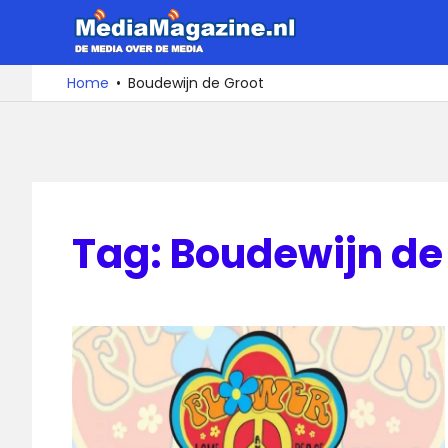
Ga
MediaMa
naar
de
De
Home
Boudewijn de Groot
media
inhoud
over
de
media
Tag:
Boudewijn de