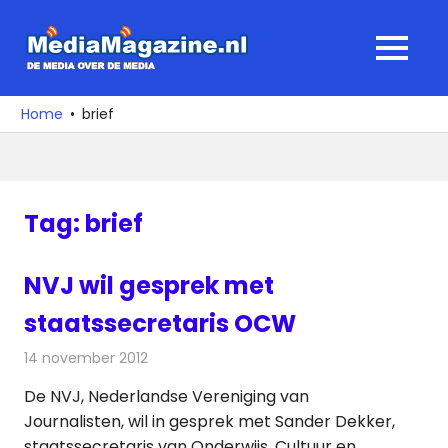
Ga
naar
MediaMagaz
MENU
de
De
inhoud
media
Home
brief
over
de
media
Tag:
brief
NVJ wil gesprek met
staatssecretaris OCW
14 november 2012
Redactie
Televisienieuws
De NVJ, Nederlandse Vereniging van
Journalisten, wil in gesprek met Sander Dekker,
staatssecretaris van Onderwijs, Cultuur en