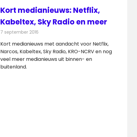
Kort medianieuws: Netflix,
Kabeltex, Sky Radio en meer
7 september 2016
Redactie
Andere media over de media
,
Nieuws
Kort medianieuws met aandacht voor Netflix,
Narcos, Kabeltex, Sky Radio, KRO-NCRV en nog
veel meer medianieuws uit binnen- en
buitenland.