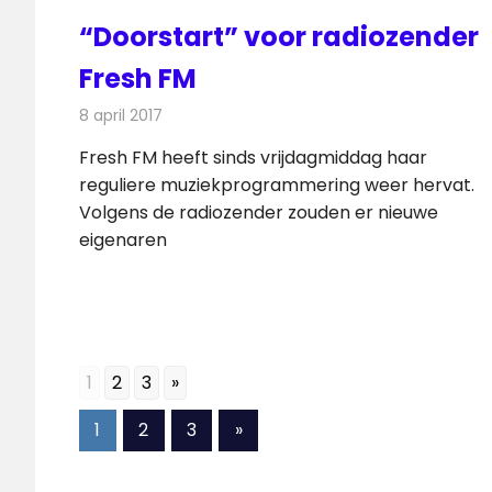
“Doorstart” voor radiozender
Fresh FM
8 april 2017
Redactie
Nieuws
,
Radionieuws
Fresh FM heeft sinds vrijdagmiddag haar
reguliere muziekprogrammering weer hervat.
Volgens de radiozender zouden er nieuwe
eigenaren
1
2
3
»
Berichten
Volgende
1
2
3
»
berichten
paginering