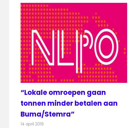
“Lokale omroepen gaan
tonnen minder betalen aan
Buma/Stemra”
14 april 2019
Redactie
Radionieuws