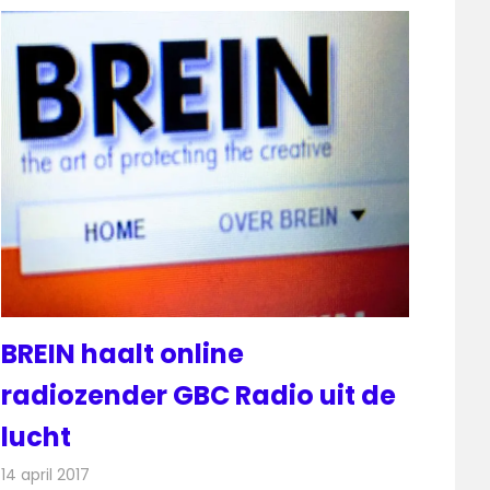
BREIN haalt online
radiozender GBC Radio uit de
lucht
14 april 2017
Redactie
Internet
,
Nieuws
,
Radionieuws