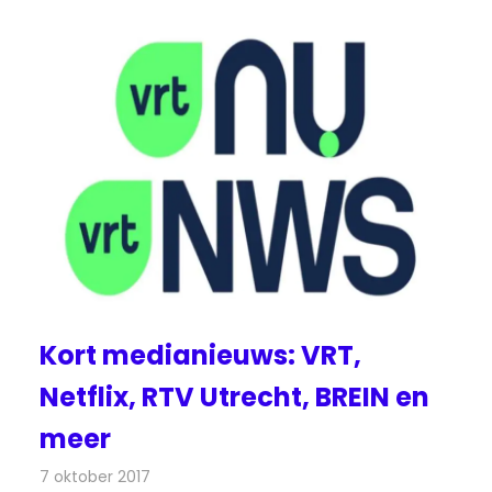
Kort medianieuws: VRT,
Netflix, RTV Utrecht, BREIN en
meer
7 oktober 2017
Redactie
Andere media over de media
,
Nieuws