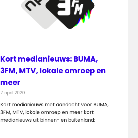
Kort medianieuws: BUMA,
3FM, MTV, lokale omroep en
meer
7 april 2020
Redactie
Andere media over de media
Kort medianieuws met aandacht voor BUMA,
3FM, MTV, lokale omroep en meer kort
medianieuws uit binnen- en buitenland: