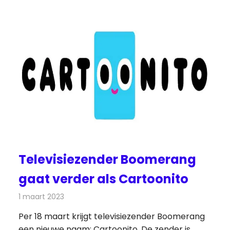
Televisiezender Boomerang
gaat verder als Cartoonito
1 maart 2023
Redactie
Televisienieuws
Per 18 maart krijgt televisiezender Boomerang
een nieuwe naam: Cartoonito. De zender is