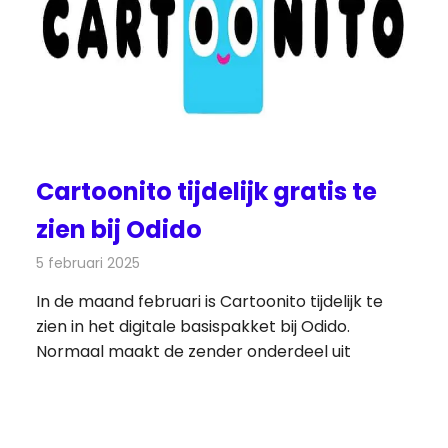
Cartoonito tijdelijk gratis te
zien bij Odido
5 februari 2025
Redactie
Televisienieuws
In de maand februari is Cartoonito tijdelijk te
zien in het digitale basispakket bij Odido.
Normaal maakt de zender onderdeel uit