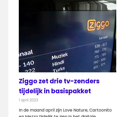
Ziggo zet drie tv-zenders
tijdelijk in basispakket
1 april 2023
Redactie
Televisienieuws
In de maand april zijn Love Nature, Cartoonito
en Mezzo tijdelijk te zien in het digitale