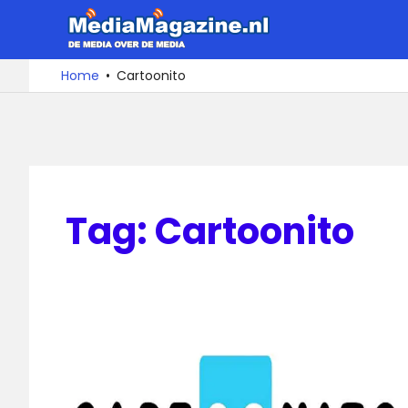
Ga
MediaMa
naar
de
De
Home
Cartoonito
media
inhoud
over
de
media
Tag:
Cartoonito