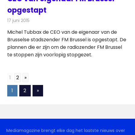
opgestapt
17 juni 2015
Redactie
Nieuws
,
Radionieuws
Michel Tubbax de CEO van de eigenaar van de
Brusselse stadszender FM Brussel is opgestapt. De
plannen die er zijn om de radiozender FM Brussel
te stoppen zijn voorlopig stopgezet.
1
2
»
Berichten
Volgende
1
2
»
berichten
paginering
Mediamagazine brengt elke dag het laatste nieuws over