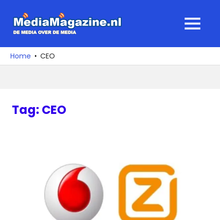
Ga
naar
MediaMagaz
MENU
de
De
inhoud
media
Home
CEO
over
de
media
Tag:
CEO