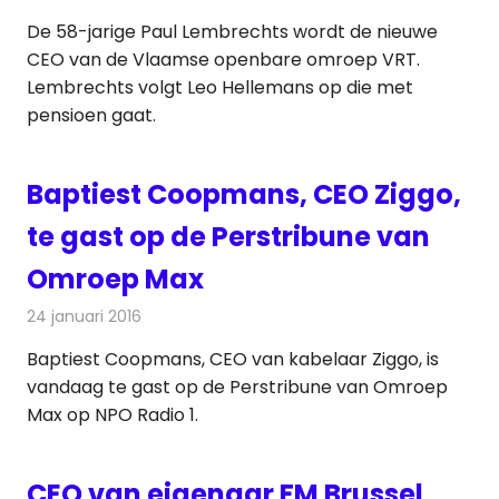
De 58-jarige Paul Lembrechts wordt de nieuwe
CEO van de Vlaamse openbare omroep VRT.
Lembrechts volgt Leo Hellemans op die met
pensioen gaat.
Baptiest Coopmans, CEO Ziggo,
te gast op de Perstribune van
Omroep Max
24 januari 2016
Redactie
Kabelzaken
,
Nieuws
,
Radionieuws
Baptiest Coopmans, CEO van kabelaar Ziggo, is
vandaag te gast op de Perstribune van Omroep
Max op NPO Radio 1.
CEO van eigenaar FM Brussel