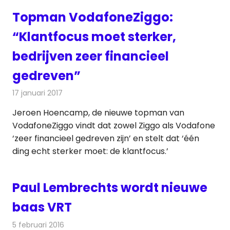
Topman VodafoneZiggo:
“Klantfocus moet sterker,
bedrijven zeer financieel
gedreven”
17 januari 2017
Redactie
Kabelzaken
,
Nieuws
,
Telecom
,
Televisienieuws
Jeroen Hoencamp, de nieuwe topman van
VodafoneZiggo vindt dat zowel Ziggo als Vodafone
‘zeer financieel gedreven zijn’ en stelt dat ‘één
ding echt sterker moet: de klantfocus.’
Paul Lembrechts wordt nieuwe
baas VRT
5 februari 2016
Redactie
Nieuws
,
Televisienieuws