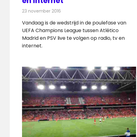
en Internet
23 november 2016
Redactie
Nieuws
,
Radionieuws
,
Televisienieuw
Vandaag is de wedstrijd in de poulefase van
UEFA Champions League tussen Atlético
Madrid en PSV live te volgen op radio, tv en
internet.