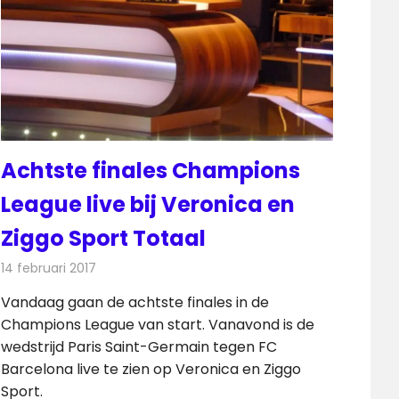
Achtste finales Champions
League live bij Veronica en
Ziggo Sport Totaal
14 februari 2017
Redactie
Nieuws
,
Radionieuws
,
Televisienieuws
Vandaag gaan de achtste finales in de
Champions League van start. Vanavond is de
wedstrijd Paris Saint-Germain tegen FC
Barcelona live te zien op Veronica en Ziggo
Sport.