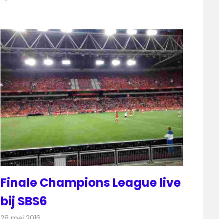
Finale Champions League live
bij SBS6
28 mei 2016
Redactie
Nieuws
,
Televisienieuws