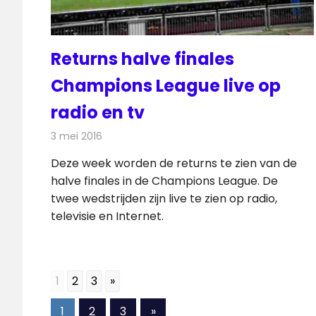
Returns halve finales
Champions League live op
radio en tv
3 mei 2016
Redactie
Nieuws
,
Radionieuws
,
Televisienieuws
Deze week worden de returns te zien van de
halve finales in de Champions League. De
twee wedstrijden zijn live te zien op radio,
televisie en Internet.
1
2
3
»
Berichten
Volgende
1
2
3
»