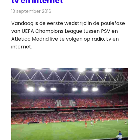
tv en internet
s
13 september 2016
Redactie
Nieuws
,
Radionieuws
,
Televisienieuws
Vandaag is de eerste wedstrijd in de poulefase
van UEFA Champions League tussen PSV en
Atletico Madrid live te volgen op radio, tv en
internet.