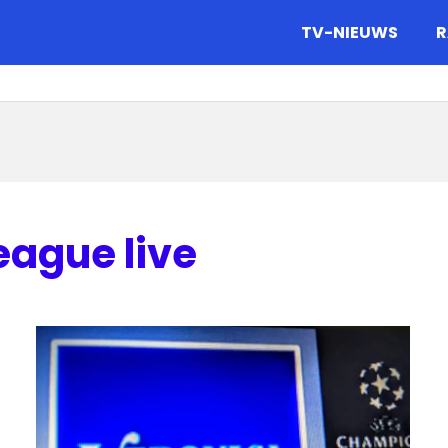
gazine.
TV-NIEUWS
R
ague live