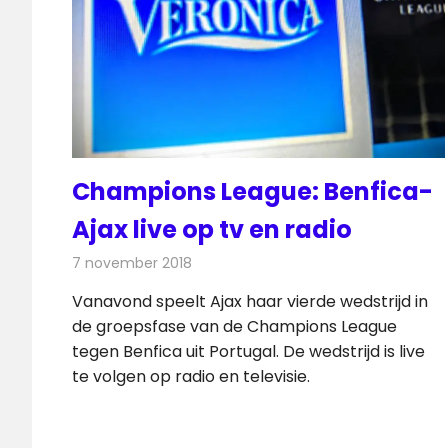
Champions League: Benfica-
Ajax live op tv en radio
7 november 2018
Redactie
Televisienieuws
Vanavond speelt Ajax haar vierde wedstrijd in
de groepsfase van de Champions League
tegen Benfica uit Portugal. De wedstrijd is live
te volgen op radio en televisie.