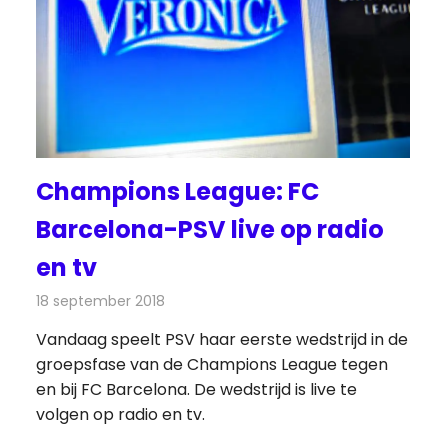
Champions League: FC
Barcelona-PSV live op radio
en tv
18 september 2018
Redactie
Televisienieuws
Vandaag speelt PSV haar eerste wedstrijd in de
groepsfase van de Champions League tegen
en bij FC Barcelona. De wedstrijd is live te
volgen op radio en tv.