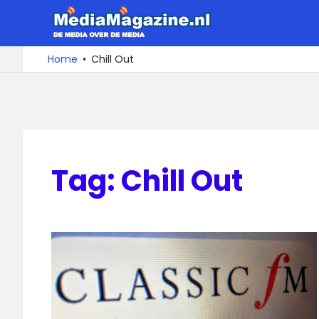
Ga
MediaMa
naar
de
De
Home
Chill Out
media
inhoud
over
de
media
Tag:
Chill Out