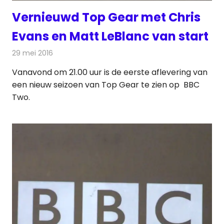
Vernieuwd Top Gear met Chris
Evans en Matt LeBlanc van start
29 mei 2016
Redactie
Nieuws
,
Televisienieuws
Vanavond om 21.00 uur is de eerste aflevering van
een nieuw seizoen van Top Gear te zien op BBC
Two.