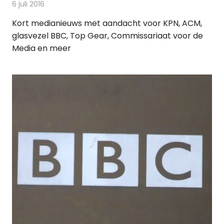
6 juli 2016
Redactie
Andere media over de media
,
Nieuws
Kort medianieuws met aandacht voor KPN, ACM,
glasvezel BBC, Top Gear, Commissariaat voor de
Media en meer