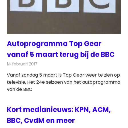
Autoprogramma Top Gear
vanaf 5 maart terug bij de BBC
14 februari 2017
Redactie
Nieuws
,
Televisienieuws
Vanaf zondag 5 maart is Top Gear weer te zien op
televisie. Het 24e seizoen van het autoprogramma
van de BBC
Kort medianieuws: KPN, ACM,
BBC, CvdM en meer