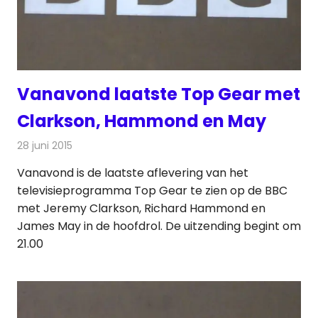
Vanavond laatste Top Gear met
Clarkson, Hammond en May
28 juni 2015
Redactie
Nieuws
,
Televisienieuws
Vanavond is de laatste aflevering van het
televisieprogramma Top Gear te zien op de BBC
met Jeremy Clarkson, Richard Hammond en
James May in de hoofdrol. De uitzending begint om
21.00