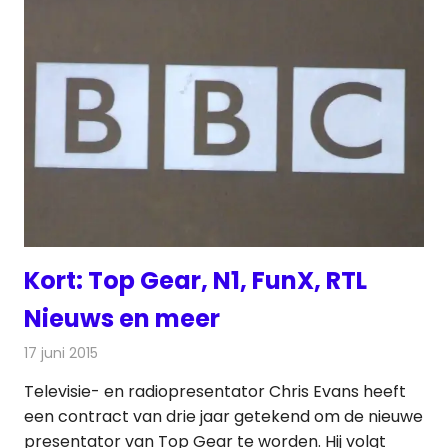
Kort: Top Gear, N1, FunX, RTL
Nieuws en meer
17 juni 2015
Redactie
Andere media over de media
,
Nieuws
Televisie- en radiopresentator Chris Evans heeft
een contract van drie jaar getekend om de nieuwe
presentator van Top Gear te worden. Hij volgt