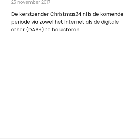
25 november 2017
Redactie
Nieuws
,
Radionieuws
De kerstzender Christmas24.nl is de komende
periode via zowel het Internet als de digitale
ether (DAB+) te beluisteren.