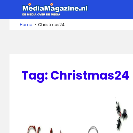
Ga
MediaMa
naar
de
De
Home
Christmas24
media
inhoud
over
de
media
Tag:
Christmas24